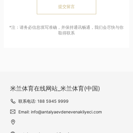
提交留言
*注：请务必信息填写准确，并保持通讯畅通，我们会尽快与你
取得联系
米兰体育在线网站_米兰体育(中国)
联系电话: 188 5945 9999
Email: info@antalyaevdenevenakliyeci.com