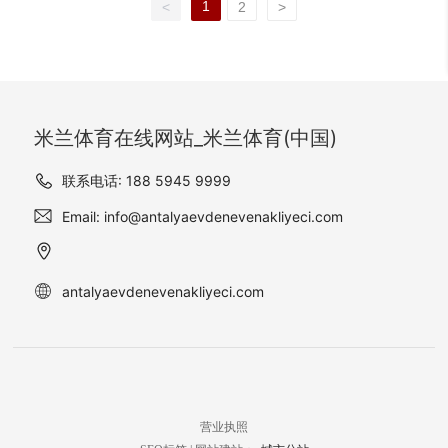
州萧山农商科技大楼的视觉
浮雕到拱门的嵌饰，每一处
1
<
2
>
格，建筑与城市间的深度交
更加舒适和高质量的医疗环
高端、典雅的氛围，更体现
效果和品质感，更体现了对
的细节都经由米兰体育在线
互纯净色彩与个性设计的交
境，医院进行了一系列的装
了对细节的关注和对品质的
细节的关注和对品质的追
网站_米兰体育(中国) 工程部
织，流露出现代艺术建筑的
修和改造工作。其中，内装
追求。白水晶的装饰效果使
求。
的工艺师们精雕细琢，展现
隽永之光。广场的建筑采用
石材奥斯汀米黄的运用成为
整个会展中心显得更加豪
建筑与石材的完美结合。走
了葡萄牙米黄和银灰洞石作
医院装修的亮点。</br> 奥
华、大气，吸引着众多参会
近莫斯科大清真寺，你可以
为主材，独特而又不失奢华
斯汀米黄是一种具有高质感
者和客户的目光。
米兰体育在线网站_米兰体育(中国)
看到阳光在美国灰麻石上跳
的设计调性，自然光透过石
和独特韵味的天然石材，被
跃，石材看似粗犷的表面下
材映射出斑驳的光影，让哈
广泛应用于建筑装饰中。与
联系电话: 188 5945 9999
蕴含着柔和的灰褐色调，似
尔西广场在沙特麦地那路上
其他石材相比，奥斯汀米黄
乎在叙说着一个关于信仰与
Email: info@antalyaevdenevenakliyeci.com
熠熠生辉。
的优势突出。首先，它的质
艺术的故事。此时，美国灰
地细腻而坚韧，不易受损，
麻石不仅仅是建筑的一部
能够承受长期的使用和磨
分，更像是一位时光的见证
损；其次，奥斯汀米黄的颜
antalyaevdenevenakliyeci.com
者，守护着这座清真寺的神
色柔和而温暖，能够给人带
秘与崇高。
来温馨和舒适的感觉；此
外，这种石材还具有极高的
耐磨性和抗污性，易于清洁
和维护。因此，内装石材奥
斯汀米黄成为了天津协和医
营业执照