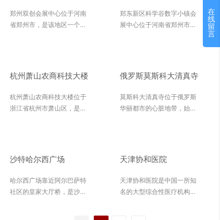
镇会展中心
在
郑州双创会展中心位于河南
郑东新区科学谷数字小镇会
线
省郑州市，是该地区一个集
展中心位于河南省郑州市郑
留
言
会展、商务办公、文化艺术
东新区，是一个集会展、商
等功能于一体的综合性建筑
务、科技展示等功能于一体
项目。会展中心地理位置优
的综合性建筑项目。会展中
越，交通便利，是郑州市重
心地处郑东新区核心地带，
杭州萧山农商科技大楼
俄罗斯莫斯科大清真寺
要的会展场馆之一。设计风
交通便利，附近配套设施齐
格现代简约，注重功能性和
全，是郑州市重要的会展场
杭州萧山农商科技大楼位于
莫斯科大清真寺位于俄罗斯
实用性，为各类会议、展览
馆之一。会展中心的设计风
浙江省杭州市萧山区，是农
华丽都市的心脏地带，始建
和商务活动提供了优质的场
格现代简约，注重功能性和
商银行的重要业务和技术中
于1904年，面积1.9万平方
所。在会展中心的内装设计
实用性，同时兼顾环保和可
心，致力于为区域经济发展
米，由于早期礼拜者主要是
中，采用了白水晶作为主要
持续发展。通过运用白水晶
提供强有力的金融支持。在
鞑靼人，因而又被称为鞑靼
的装饰材料。白水晶是一种
这样的内装材料，郑东新区
内部装修方面，杭州萧山农
寺，现在是莫斯科的四座主
沙特哈尔西广场
天津协和医院
优质的天然石材，质地坚
科学谷数字小镇会展中心在
商科技大楼采用了多种材
要清真寺之一，也是目前欧
硬、色泽明亮，具有高度的
视觉上呈现出高端、典雅的
料，其中莎安娜米黄、罗马
洲最大的清真寺之一。
哈尔西广场靠近阿尔巴萨特
天津协和医院是中国一所知
光泽和透明度，被广泛应用
氛围，让人感受到科技与艺
洞和雅士白是三种主要的装
</br> 在莫斯科大清真寺的
社区的皇家大厅桥，是沙特
名的大型综合性医疗机构，
于室内装修领域。通过运用
术的完美结合。
饰材料。这些高质量的石材
工程中，外墙广泛应用了来
麦地那路上最美丽的新建筑
以其卓越的医疗技术和优质
白水晶这样的内装材料，会
材料的应用，不仅提升了杭
自美国的灰麻石。从外墙的
之一，大气庄严的设计风
的服务享誉全国。为了提供
展中心不仅在视觉上呈现出