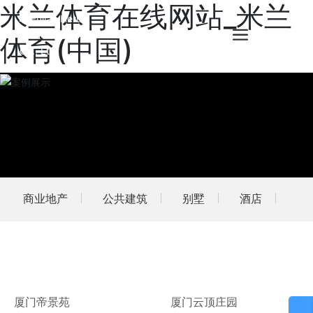
米兰体育在线网站_米兰
体育(中国)
商业地产
公共建筑
别墅
酒店
厦门帝景苑
厦门云顶庄园