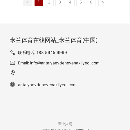
整体质感，更为别墅增添了
1
<
2
3
4
5
6
>
房，也是全疆首例国际WELL
光。这个项目占地约
(中国) 石业以精湛工艺雕琢
一份独特的韵味和现代感。
认证项目。万科·隐庐对东方
75579.8平方米，是一个集
每一块罗马洞石，确保每一
隐逸文化进行当代探索，“隐
住宅、商业、办公为一体的
寸细节都达到完美标准，为
于庐，逸于心”，让“隐逸”文
高品质复合社区，也是万科
帝景苑增添了无与伦比的品
化在国人心中“活”了起来。
进疆十年精心打造的第18个
质感与艺术气息。
同时，也将现代质感演绎得
项目。项目建筑风格独特，
米兰体育在线网站_米兰体育(中国)
炉火纯青，更是做到了“人、
办公楼和商业裙楼的设计均
建筑、自然”三者之间的平
采用了内装材料古木纹和澳
联系电话: 188 5945 9999
衡。万科·隐庐项目在内装设
洲灰、雅士白等高品质材
Email: info@antalyaevdenevenakliyeci.com
计中选用了多种高质量的石
料，以其天然的质感和高强
材材料，其中包括绿玉、保
度，为建筑提供了良好的视
加利亚灰和中国黑等石材，
觉效果和耐用性，充分展示
为建筑赋予独特的质感和品
了万科对品质的追求。
antalyaevdenevenakliyeci.com
位。通过对这三种石材材料
的巧妙运用，万科·隐庐项目
既展现了国际化的生活理
念，又保留了中国传统生活
方式最可贵的部分，与人们
追求回归隐奢的高质量人居
营业执照